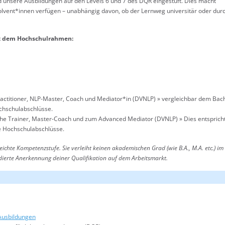
d unsere Ausbildungen auf den Levels 6 und 7 des DQR eingestuft. Dies macht
lvent*innen verfügen – unabhängig davon, ob der Lernweg universitär oder dur
it dem Hochschulrahmen:
ractitioner, NLP-Master, Coach und Mediator*in (DVNLP) » vergleichbar dem Bac
chschulabschlüsse.
 the Trainer, Master-Coach und zum Advanced Mediator (DVNLP) » Dies entsprich
e Hochschulabschlüsse.
ichte Kompetenzstufe. Sie verleiht keinen akademischen Grad (wie B.A., M.A. etc.) im
ndierte Anerkennung deiner Qualifikation auf dem Arbeitsmarkt.
Ausbildungen