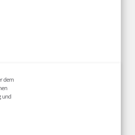
er dem
nnen
g und