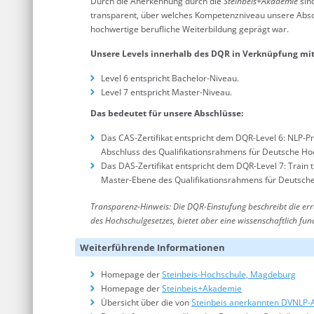
Durch die Anerkennung durch die
Steinbeis+Akademie
sin
transparent, über welches Kompetenzniveau unsere Abso
hochwertige berufliche Weiterbildung geprägt war.
Unsere Levels innerhalb des DQR in Verknüpfung m
Level 6 entspricht Bachelor-Niveau.
Level 7 entspricht Master-Niveau.
Das bedeutet für unsere Abschlüsse:
Das CAS-Zertifikat entspricht dem DQR-Level 6: NLP-P
Abschluss des Qualifikationsrahmens für Deutsche Ho
Das DAS-Zertifikat entspricht dem DQR-Level 7: Train
Master-Ebene des Qualifikationsrahmens für Deutsch
Transparenz-Hinweis: Die DQR-Einstufung beschreibt die erre
des Hochschulgesetzes, bietet aber eine wissenschaftlich fu
Weiterführende Informationen
Homepage der
Steinbeis-Hochschule, Magdeburg
Homepage der
Steinbeis+Akademie
Übersicht über die von
Steinbeis anerkannten DVNLP-