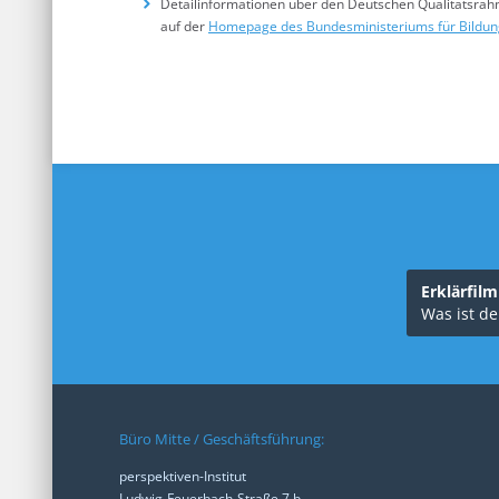
Detailinformationen über den Deutschen Qualitätsrah
auf der
Homepage des Bundesministeriums für Bildung,
Erklärfil
Was ist de
Büro Mitte / Geschäftsführung:
perspektiven-Institut
Ludwig-Feuerbach-Straße 7 b