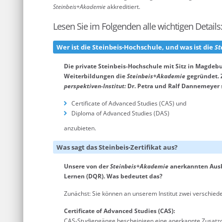
Steinbeis+Akademie
akkreditiert.
Lesen Sie im Folgenden alle wichtigen Details
Wer ist die Steinbeis-Hochschule, und was ist die
St
Die private Steinbeis-Hochschule mit Sitz in Magdebu
Weiterbildungen die
Steinbeis+Akademie
gegründet. 
perspektiven-Institut:
Dr. Petra und Ralf Dannemeyer s
Certificate of Advanced Studies (CAS) und
Diploma of Advanced Studies (DAS)
anzubieten.
Was sagt das Steinbeis-Zertifikat aus?
Unsere von der
Steinbeis+Akademie
anerkannten Ausb
Lernen (DQR). Was bedeutet das?
Zunächst: Sie können an unserem Institut zwei verschie
Certificate of Advanced Studies (CAS):
CAS-Studiengänge bescheinigen eine anerkannte Zusatzqu