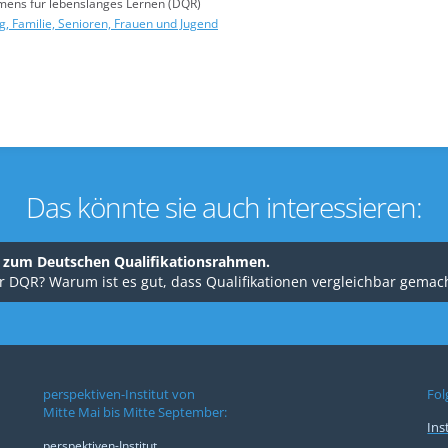
mens für lebenslanges Lernen (DQR)
 Familie, Senioren, Frauen und Jugend
Das könnte sie auch interessieren:
m zum Deutschen Qualifikationsrahmen.
r DQR? Warum ist es gut, dass Qualifikationen vergleichbar gema
perspektiven-Institut von
Fol
Mitte Mai bis Mitte September:
Ins
perspektiven-Institut