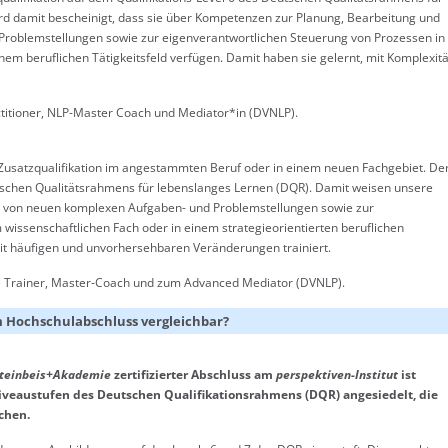
d damit bescheinigt, dass sie über Kompetenzen zur Planung, Bearbeitung und
roblemstellungen sowie zur eigenverantwortlichen Steuerung von Prozessen in
nem beruflichen Tätigkeitsfeld verfügen. Damit haben sie gelernt, mit Komplexit
ctitioner, NLP-Master Coach und Mediator*in (DVNLP).
 Zusatzqualifikation im angestammten Beruf oder in einem neuen Fachgebiet. De
utschen Qualitätsrahmens für lebenslanges Lernen (DQR). Damit weisen unsere
g von neuen komplexen Aufgaben- und Problemstellungen sowie zur
wissenschaftlichen Fach oder in einem strategieorientierten beruflichen
it häufigen und unvorhersehbaren Veränderungen trainiert.
he Trainer, Master-Coach und zum Advanced Mediator (DVNLP).
em Hochschulabschluss vergleichbar?
teinbeis+Akademie
zertifizierter Abschluss am
perspektiven-Institut
ist
veaustufen des Deutschen Qualifikationsrahmens (DQR) angesiedelt, die
chen.