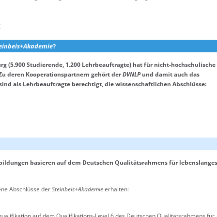
:
einbeis+Akademie
?
rg (5.900 Studierende, 1.200 Lehrbeauftragte) hat für nicht-hochschulische
Zu deren Kooperationspartnern gehört der
DVNLP
und damit auch das
ind als Lehrbeauftragte berechtigt, die wissenschaftlichen Abschlüsse:
ildungen basieren auf dem Deutschen Qualitätsrahmens für lebenslange
dene Abschlüsse der
Steinbeis+Akademie
erhalten:
alifikation auf dem Qualifikations-Level 6 des Deutschen Qualitätsrahmens für