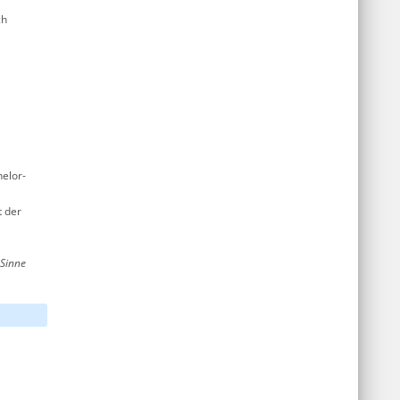
ch
helor-
t der
 Sinne