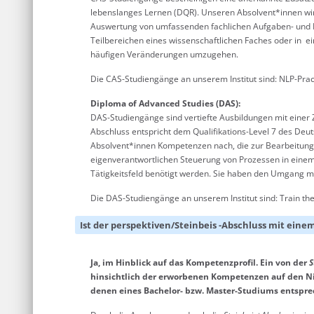
lebenslanges Lernen (DQR). Unseren Absolvent*innen wir
Auswertung von umfassenden fachlichen Aufgaben- und P
Teilbereichen eines wissenschaftlichen Faches oder in ei
häufigen Veränderungen umzugehen.
Die CAS-Studiengänge an unserem Institut sind: NLP-Pra
Diploma of Advanced Studies (DAS):
DAS-Studiengänge sind vertiefte Ausbildungen mit einer
Abschluss entspricht dem Qualifikations-Level 7 des De
Absolvent*innen Kompetenzen nach, die zur Bearbeitun
eigenverantwortlichen Steuerung von Prozessen in einem 
Tätigkeitsfeld benötigt werden. Sie haben den Umgang m
Die DAS-Studiengänge an unserem Institut sind: Train t
Ist der perspektiven/Steinbeis -Abschluss mit ein
Ja, im Hinblick auf das Kompetenzprofil. Ein von der
S
hinsichtlich der erworbenen Kompetenzen auf den Ni
denen eines Bachelor- bzw. Master-Studiums entspre