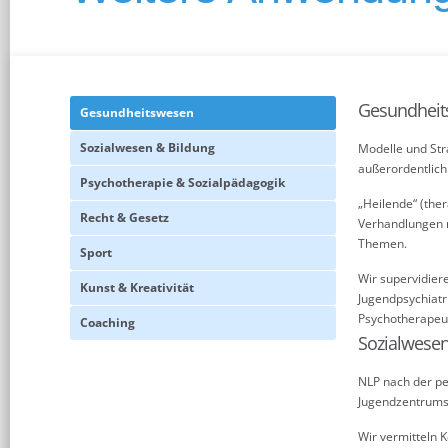
Gesundhei
Gesundheitswesen
Sozialwesen & Bildung
Modelle und Str
außerordentlich 
Psychotherapie & Sozialpädagogik
„Heilende“ (the
Recht & Gesetz
Verhandlungen m
Themen.
Sport
Wir supervidiere
Kunst & Kreativität
Jugendpsychiatr
Psychotherapeu
Coaching
Sozialwesen
NLP nach der pe
Jugendzentrums,
Wir vermitteln 