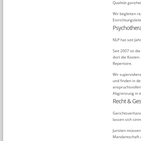
Qualität ganzhei
Wir begleiten 
Einrichtungsleit
Psychothera
NLP hat seit Ja
Seit 2007 ist d
dort die Kosten.
Repertoire.
Wir supervidiere
und finden in d
anspruchsvollen
Abgrenzung in e
Recht & Ges
Gerichtsverhan
lassen sich sinn
Juristen müssen
Mandantschaft a