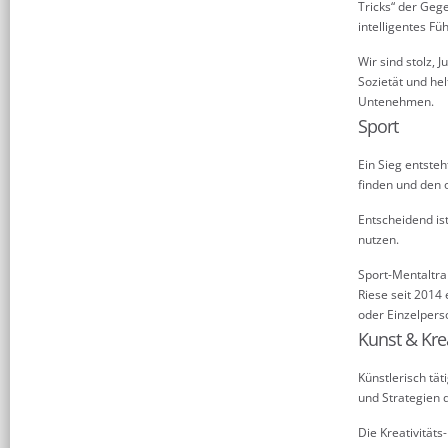
Tricks“ der Geg
intelligentes F
Wir sind stolz, 
Sozietät und he
Untenehmen.
Sport
Ein Sieg entste
finden und den 
Entscheidend ist
nutzen.
Sport-Mentaltra
Riese seit 2014
oder Einzelper
Kunst & Krea
Künstlerisch tä
und Strategien d
Die Kreativität