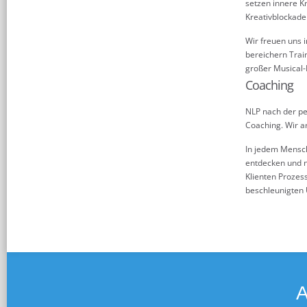
setzen innere K
Kreativblockade
Wir freuen uns 
bereichern Trai
großer Musical-
Coaching
NLP nach der pe
Coaching. Wir ar
In jedem Mensch
entdecken und n
Klienten Prozes
beschleunigten 
A