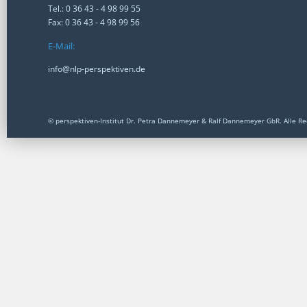
Tel.: 0 36 43 - 4 98 99 55
Fax: 0 36 43 - 4 98 99 56
E-Mail:
info@nlp-perspektiven.de
© perspektiven-Institut Dr. Petra Dannemeyer & Ralf Dannemeyer GbR. Alle Re