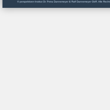
© perspektiven-Institut Dr. Petra Dannemeyer & Ralf Dannemeyer GbR. Alle Recht