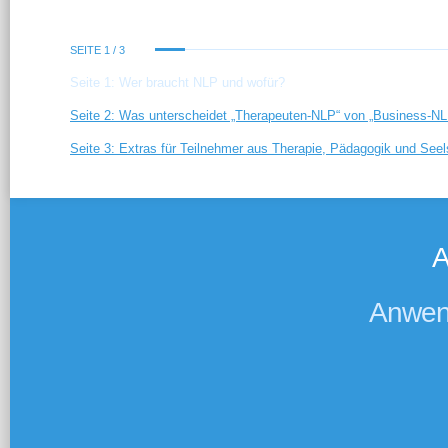
SEITE 1 / 3
Seite 1: Wer braucht NLP und wofür?
Seite 2: Was unterscheidet „Therapeuten-NLP“ von „Business-NL
Seite 3: Extras für Teilnehmer aus Therapie, Pädagogik und Seel
A
Anwend