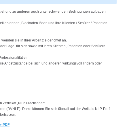
ziehung zu anderen auch unter schwierigen Bedingungen aufbauen
l erkennen, Blockaden lösen und ihre Klienten / Schüler / Patienten
nden sie in Ihrer Arbeit zielgerichtet an.
 der Lage, für sich sowie mit Ihren Klienten, Patienten oder Schülern
rofessionalität ein.
ie Angstzustände bei sich und anderen wirkungsvoll lindern oder
Zertifikat „NLP Practitioner“
en (DVNLP). Damit können Sie sich überall auf der Welt als NLP-Profi
fortsetzen.
» PDF