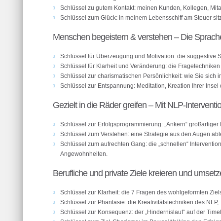
Schlüssel zu gutem Kontakt: meinen Kunden, Kollegen, Mita
Schlüssel zum Glück: in meinem Lebensschiff am Steuer sit
Menschen begeistern & verstehen – Die Sprac
Schlüssel für Überzeugung und Motivation: die suggestive 
Schlüssel für Klarheit und Veränderung: die Fragetechnike
Schlüssel zur charismatischen Persönlichkeit: wie Sie sich
Schlüssel zur Entspannung: Meditation, Kreation Ihrer Inse
Gezielt in die Räder greifen – Mit NLP-Intervent
Schlüssel zur Erfolgsprogrammierung: „Ankern“ großartiger 
Schlüssel zum Verstehen: eine Strategie aus den Augen abl
Schlüssel zum aufrechten Gang: die „schnellen“ Interventio
Angewohnheiten.
Berufliche und private Ziele kreieren und umset
Schlüssel zur Klarheit: die 7 Fragen des wohlgeformten Ziel
Schlüssel zur Phantasie: die Kreativitätstechniken des NLP,
Schlüssel zur Konsequenz: der „Hindernislauf“ auf der Timeli