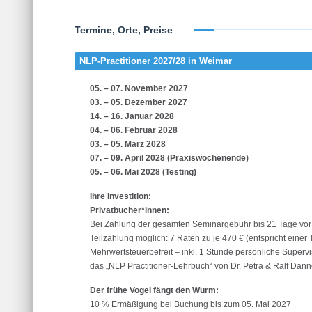
Termine, Orte, Preise
NLP-Practitioner 2027/28 in Weimar
05. – 07. November 2027
03. – 05. Dezember 2027
14. – 16. Januar 2028
04. – 06. Februar 2028
03. – 05. März 2028
07. – 09. April 2028 (Praxiswochenende)
05. – 06. Mai 2028 (Testing)
Ihre Investition:
Privatbucher*innen:
Bei Zahlung der gesamten Seminargebühr bis 21 Tage vor 
Teilzahlung möglich: 7 Raten zu je 470 € (entspricht einer
Mehrwertsteuerbefreit – inkl. 1 Stunde persönliche Supervi
das „NLP Practitioner-Lehrbuch“ von Dr. Petra & Ralf Dan
Der frühe Vogel fängt den Wurm:
10 % Ermäßigung bei Buchung bis zum 05. Mai 2027