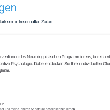
gen
rk sein in krisenhaften Zeiten
erventionen des Neurolinguistischen Programmierens, bereicher
tive Psychologie. Dabei entdecken Sie Ihren individuellen Gl
eiter.
,
LP,
mmer und meine inneren Saboteure besser kennen lernen,