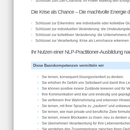
Schlüssel zum Ziel-Charisma: im Power Walking den Erfolg
Die Krise als Chance – Die machtvolle Energie
Schlüssel zur Erkenntnis: wie individuelle oder kollektive 
Schlüssel zur individuellen Veränderung: die Umdeutungst
Schlüssel zur kollektiven Veränderung: die Unternehmens-/
Schlüssel zur Verarbeitung: Krise als Lernchance erkennen
Ihr Nutzen einer NLP-Practitioner-Ausbildung na
[/two_thirds]
Diese Basiskompetenzen vermitteln wir
Sie lernen, konsequent lösungsorientiert zu denken.
Sie erhöhen Ihr Gefühl von Selbstwert und damit Ihre Le
Sie können positive innere Zustände kreieren und für 
Ihre Kommunikation wird klar und eindeutig und gepräg
Sie verfeinern Ihre Wahrnehmung und erkennen Hinweis
Sie lernen, mit Ihrer Sprache zu „zaubern“ und unbewus
Sie lernen, wie man private und berufliche Ziele formul
Sie lernen, innere Blockaden zu lösen, neu zu denken u
Sie übernehmen Verantwortung für Ihre Lebensentsche
Sie verstehen den Zusammenhang zwischen Ihren Gedan