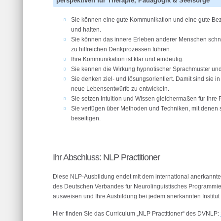
perspektiven für
Therapie, Pädagogik & Seelsorge
Sie können eine gute Kommunikation und eine gute Be
und halten.
Sie können das innere Erleben anderer Menschen schnel
zu hilfreichen Denkprozessen führen.
Ihre Kommunikation ist klar und eindeutig.
Sie kennen die Wirkung hypnotischer Sprachmuster und we
Sie denken ziel- und lösungsorientiert. Damit sind sie in
neue Lebensentwürfe zu entwickeln.
Sie setzen Intuition und Wissen gleichermaßen für Ihre P
Sie verfügen über Methoden und Techniken, mit denen s
beseitigen.
Ihr Abschluss: NLP Practitioner
Diese NLP-Ausbildung endet mit dem international anerkannten 
des Deutschen Verbandes für Neurolinguistisches Programmier
ausweisen und Ihre Ausbildung bei jedem anerkannten Institut 
Hier finden Sie das Curriculum „NLP Practitioner“ des DVNLP: