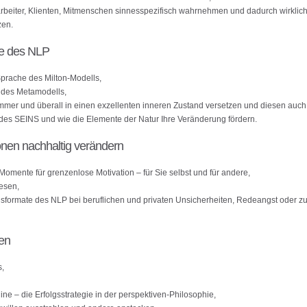
rbeiter, Klienten, Mitmenschen sinnesspezifisch wahrnehmen und dadurch wirklich
zen.
he des NLP
Sprache des Milton-Modells,
n des Metamodells,
 immer und überall in einen exzellenten inneren Zustand versetzen und diesen auc
l des SEINS und wie die Elemente der Natur Ihre Veränderung fördern.
ionen nachhaltig verändern
Momente für grenzenlose Motivation – für Sie selbst und für andere,
esen,
nsformate des NLP bei beruflichen und privaten Unsicherheiten, Redeangst oder zu
zen
s,
ne – die Erfolgsstrategie in der perspektiven-Philosophie,