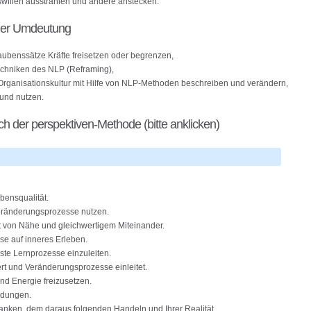
swillen ausstrahlen und andere anstecken.
 der Umdeutung
Glaubenssätze Kräfte freisetzen oder begrenzen,
echniken des NLP (Reframing),
Organisationskultur mit Hilfe von NLP-Methoden beschreiben und verändern,
 und nutzen.
ch der perspektiven-Methode (bitte anklicken)
bensqualität.
Veränderungsprozesse nutzen.
t von Nähe und gleichwertigem Miteinander.
e auf inneres Erleben.
ste Lernprozesse einzuleiten.
iert und Veränderungsprozesse einleitet.
nd Energie freizusetzen.
idungen.
ken, dem daraus folgenden Handeln und Ihrer Realität.