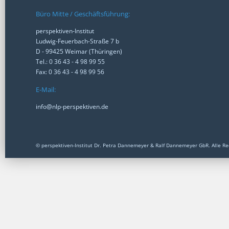
Büro Mitte / Geschäftsführung:
perspektiven-Institut
Ludwig-Feuerbach-Straße 7 b
D - 99425 Weimar (Thüringen)
Tel.: 0 36 43 - 4 98 99 55
Fax: 0 36 43 - 4 98 99 56
E-Mail:
info@nlp-perspektiven.de
© perspektiven-Institut Dr. Petra Dannemeyer & Ralf Dannemeyer GbR. Alle Re