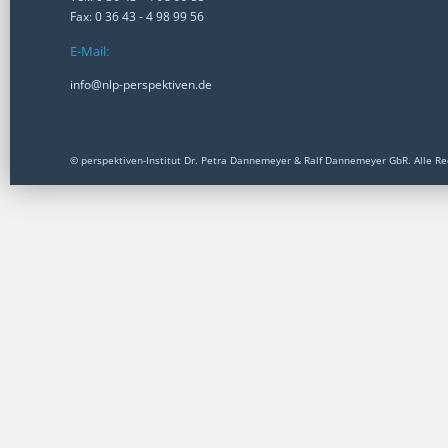
Fax: 0 36 43 - 4 98 99 56
E-Mail:
info@nlp-perspektiven.de
© perspektiven-Institut Dr. Petra Dannemeyer & Ralf Dannemeyer GbR. Alle Re