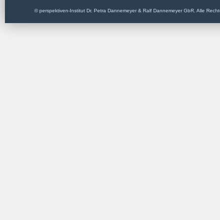
© perspektiven-Institut Dr. Petra Dannemeyer & Ralf Dannemeyer GbR. Alle Recht