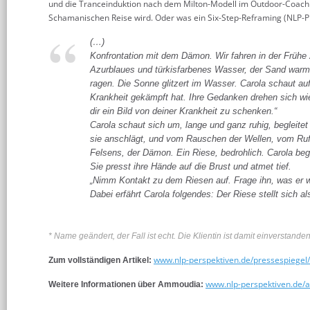
und die Tranceinduktion nach dem Milton-Modell im Outdoor-Coachi
Schamanischen Reise wird. Oder was ein Six-Step-Reframing (NLP-Pr
(…)
Konfrontation mit dem Dämon.
Wir fahren in der Frühe 
Azurblaues und türkisfarbenes Wasser, der Sand warm 
ragen. Die Sonne glitzert im Wasser. Carola schaut au
Krankheit gekämpft hat. Ihre Gedanken drehen sich wie 
dir ein Bild von deiner Krankheit zu schenken.“
Carola schaut sich um, lange und ganz ruhig, begleit
sie anschlägt, und vom Rauschen der Wellen, vom Rufe
Felsens, der Dämon. Ein Riese, bedrohlich. Carola beg
Sie presst ihre Hände auf die Brust und atmet tief.
„Nimm Kontakt zu dem Riesen auf. Frage ihn, was er wi
Dabei erfährt Carola folgendes: Der Riese stellt sich al
* Name geändert, der Fall ist echt. Die Klientin ist damit einverstanden
www.nlp-perspektiven.de/pressespiegel/
Zum vollständigen Artikel:
www.nlp-perspektiven.de
Weitere Informationen über Ammoudia: