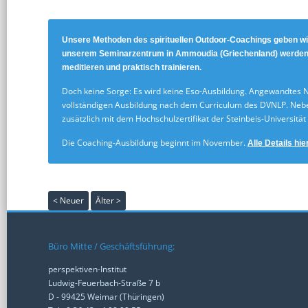
Unsere Methoden des spirituellen Outdoor-Coachings geben w
unserem Seminarzentrum in Ammoudia (Griechenland) werden wi
meditieren und praktisch trainieren.
Doch keine Sorge: Es wird keine Eso-Ausbildung. Angewandtes N
vollständigen Ausbildung nach dem Curriculum des DVNLP. Neb
zusätzlich mit dem Hochschulzertifikat der Steinbeis-Universität
Die Coaching-Ausbildung beginnt im November.
Al
le Details hi
< Neuer
Älter >
Büro Mitte / Geschäftsführung:
perspektiven-Institut
Ludwig-Feuerbach-Straße 7 b
D - 99425 Weimar (Thüringen)