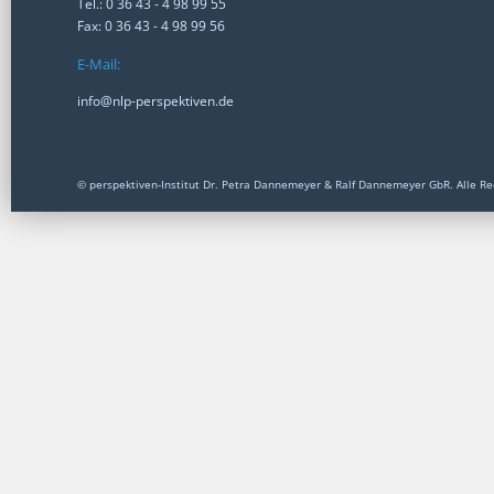
Tel.: 0 36 43 - 4 98 99 55
Fax: 0 36 43 - 4 98 99 56
E-Mail:
info@nlp-perspektiven.de
© perspektiven-Institut Dr. Petra Dannemeyer & Ralf Dannemeyer GbR. Alle Re