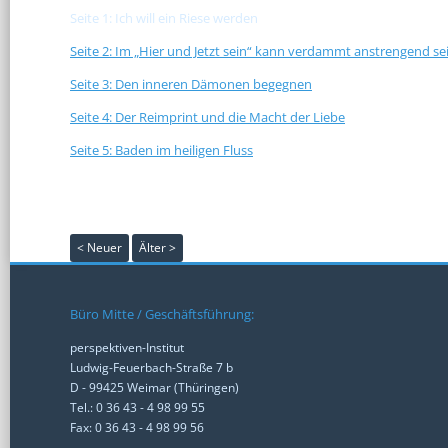
Seite 1: Ich will ein Riese werden
Seite 2: Im „Hier und Jetzt sein“ kann verdammt anstrengend se
Seite 3: Den inneren Dämonen begegnen
Seite 4: Der Reimprint und die Macht der Liebe
Seite 5: Baden im heiligen Fluss
< Neuer
Älter >
Büro Mitte / Geschäftsführung:
perspektiven-Institut
Ludwig-Feuerbach-Straße 7 b
D - 99425 Weimar (Thüringen)
Tel.: 0 36 43 - 4 98 99 55
Fax: 0 36 43 - 4 98 99 56