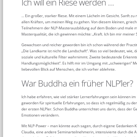
Ich will ein Riese werden …
… Ein großer, starker Riese. Mit einem Lächeln im Gesicht. Sanft
allen Kräften, um meinen Weg zu gehen. Von diesem kleinen, griech
Teilnehmern der NLP-Masterausbildung auf dem Boden und male mei
Masterqualität, die ich gewinnen möchte: „Kraft. Ich bin mir meiner
Gewachsen und reicher geworden bin ich schon während der Practitio
„Die Landkarte ist nicht die Landschaft“. Was so viel bedeutet, wie, 
soziale und kulturelle Filter wahrnimmt. Zweite bedeutende Erkennt
Handlungsmöglichkeit“. Es hilft mir im Umgang mit „schwierigen“ M
liebevollen Blick auf Menschen, die ich vorher ablehnte.
War Buddha ein früher NLP’ler?
Ich habe erfahren, wie viel stärker Lernerfahrungen sein können im 
geworden für spirituelle Erfahrungen, so dass ich regelmäßig zu de
der ersten NLPler. Schon Buddha unterrichtet uns darin, dass der 
Emotionen verändern.
Mit NLP-Power – man könnte auch sagen, durch eigene Gedanken-Kr
Claudia, eine andere Seminarteilnehmerin, intensivierte durch die A