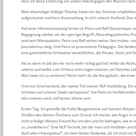
dass ich diese Erfahrung am selben Abend gegen den Wunsch nach ein
Mein ehemaliger Kollege Thomas hatte mir das Seminar empfohlen, 
aufgeräumte und klare Ausstrahlung. In sich ruhend. Kraftvoll. Das w
Auf einer Infoveranstaltung lernte ich Petra und Ralf Dannemeyer un
Begegnung stärker als der sperrige Begriff „Neurolinguistisches Pro
und nach Manipulation. Petra und Ralf wirken weise, fast mütter- und
Journalismus tätig. Und Petra ist promovierte Pädagogin. Die beide
eine ganzheitliche Sichtweise verwirklichen, die Körper, Geist und Se
Als es dann im Job bei mir nicht mehr richtig gut lief, fehlte die Ric
Lebens und wollte zum Schluss nicht sagen müssen, ein falsches Leb
Was hatte ich zu verlieren? Nicht mehr als die Kursgebühr, die einer
Und nun Griechenland, der zweite Teil meiner NLP-Ausbildung. Ein 
Schatten auf unserer Seele nachspüren“, hat Petra im Vorfeld erkl
allzu intensiv wird, soll keiner alleine sein.
Erster Tag. Ich genieße die frühe Morgensonne auf meinem Körper 
Straßen des kleinen Örtchens zum Strand. Ich merke, wie Angst in
nicht erledigt: Meinen Freund Kai anrufen und ihn befragen, wie er 
zu „modellieren“. Eine NLP-Technik, bei der man sich Vorbilder ansc
doch alles Hokuspokus?“, ist mein letzter Gedanke, als ich mich in