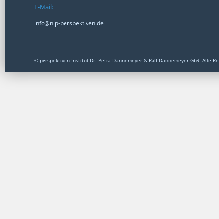
E-Mail:
info@nlp-perspektiven.de
© perspektiven-Institut Dr. Petra Dannemeyer & Ralf Dannemeyer GbR. Alle Re