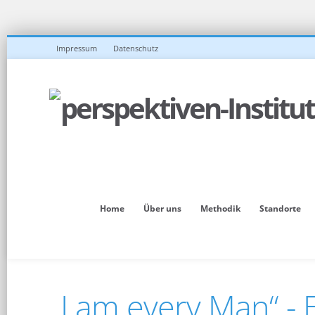
Impressum
Datenschutz
Home
Über uns
Methodik
Standorte
„I am every Man“ - 